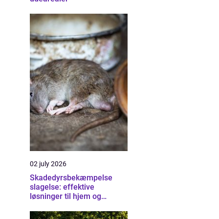
02 july 2026
Skadedyrsbekæmpelse
slagelse: effektive
løsninger til hjem og
erhverv