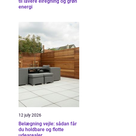
til lavere elregning og grøn
energi
12 july 2026
Belægning vejle: sådan får
du holdbare og flotte
udearealer