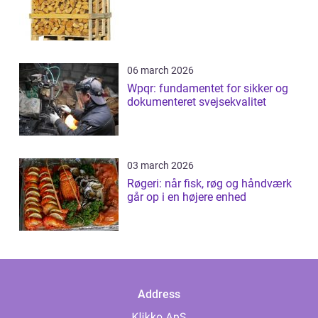
06 march 2026
Wpqr: fundamentet for sikker og
dokumenteret svejsekvalitet
03 march 2026
Røgeri: når fisk, røg og håndværk
går op i en højere enhed
Address