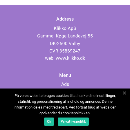
Address
web:
www.klikko.dk
Menu
Ads
About Us
På vores website bruges cookies til at huske dine indstillinger,
Cookies
statistik og personalisering af indhold og annoncer. Denne
information deles med tredjepart. Ved fortsat brug af websiden
Contact
godkender du cookiepolitikken.
Sitemap
Ok
Privatlivspolitik