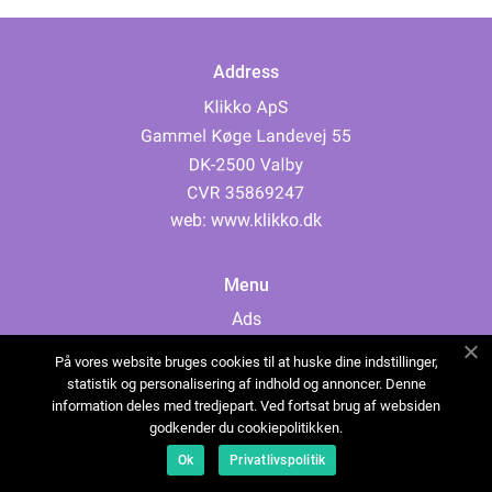
Address
web:
www.klikko.dk
Menu
Ads
About Us
På vores website bruges cookies til at huske dine indstillinger,
Cookies
statistik og personalisering af indhold og annoncer. Denne
information deles med tredjepart. Ved fortsat brug af websiden
Contact
godkender du cookiepolitikken.
Sitemap
Ok
Privatlivspolitik