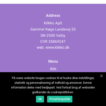
Address
web:
www.klikko.dk
Menu
Ads
About Us
På vores website bruges cookies til at huske dine indstillinger,
Cookies
statistik og personalisering af indhold og annoncer. Denne
information deles med tredjepart. Ved fortsat brug af websiden
Contact
godkender du cookiepolitikken.
Sitemap
Ok
Privatlivspolitik