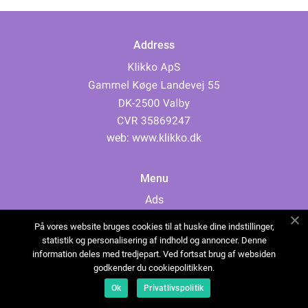
Address
web:
www.klikko.dk
Menu
Ads
About Us
På vores website bruges cookies til at huske dine indstillinger,
Cookies
statistik og personalisering af indhold og annoncer. Denne
information deles med tredjepart. Ved fortsat brug af websiden
Contact
godkender du cookiepolitikken.
Sitemap
Ok
Privatlivspolitik