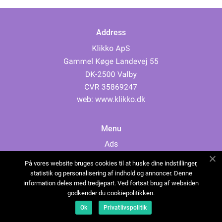
Address
web:
www.klikko.dk
Menu
Ads
About Us
På vores website bruges cookies til at huske dine indstillinger,
Cookies
statistik og personalisering af indhold og annoncer. Denne
information deles med tredjepart. Ved fortsat brug af websiden
Contact
godkender du cookiepolitikken.
Sitemap
Ok
Privatlivspolitik