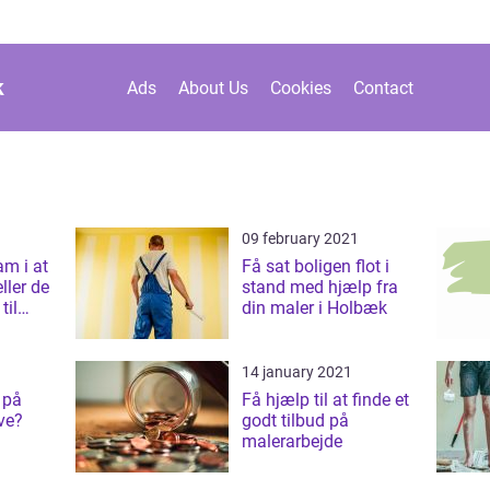
k
Ads
About Us
Cookies
Contact
09 february 2021
am i at
Få sat boligen flot i
ller de
stand med hjælp fra
til
din maler i Holbæk
 i
14 january 2021
 på
Få hjælp til at finde et
ve?
godt tilbud på
malerarbejde