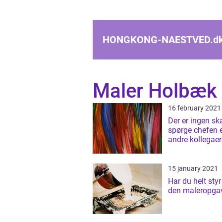
HONGKONG-NAESTVED.
d
Maler Holbæk
16 february 2021
Der er ingen sk
spørge chefen e
andre kollegaer 
råds som maler
Holbæk
15 january 2021
Har du helt styr
den maleropga