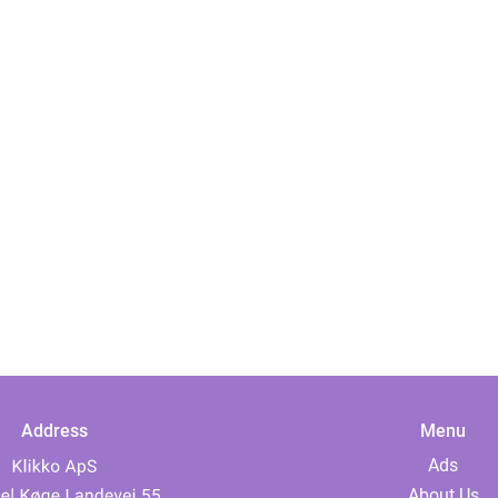
Address
Menu
Ads
About Us