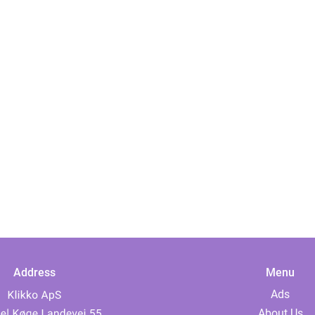
Address
Menu
Ads
About Us