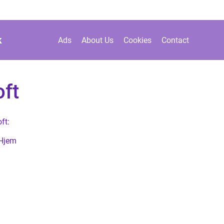
k
Ads
About Us
Cookies
Contact
oft
ft:
 Hjem