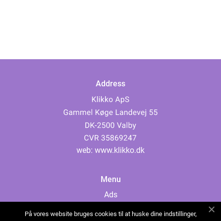
Address
web:
www.klikko.dk
Menu
Ads
About Us
På vores website bruges cookies til at huske dine indstillinger,