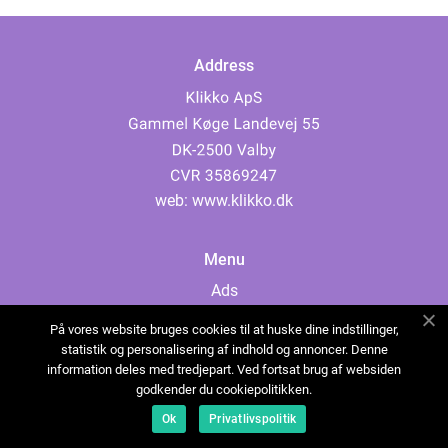
Address
web:
www.klikko.dk
Menu
Ads
About Us
På vores website bruges cookies til at huske dine indstillinger,
Cookies
statistik og personalisering af indhold og annoncer. Denne
information deles med tredjepart. Ved fortsat brug af websiden
Contact
godkender du cookiepolitikken.
Sitemap
Ok
Privatlivspolitik