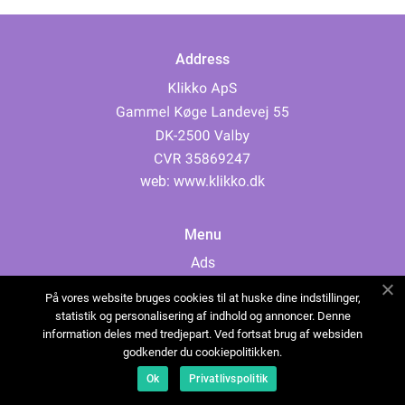
Address
web:
www.klikko.dk
Menu
Ads
About Us
På vores website bruges cookies til at huske dine indstillinger,
Cookies
statistik og personalisering af indhold og annoncer. Denne
information deles med tredjepart. Ved fortsat brug af websiden
Contact
godkender du cookiepolitikken.
Sitemap
Ok
Privatlivspolitik