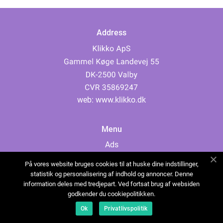
Address
web:
www.klikko.dk
Menu
Ads
About Us
På vores website bruges cookies til at huske dine indstillinger,
Cookies
statistik og personalisering af indhold og annoncer. Denne
information deles med tredjepart. Ved fortsat brug af websiden
Contact
godkender du cookiepolitikken.
Sitemap
Ok
Privatlivspolitik