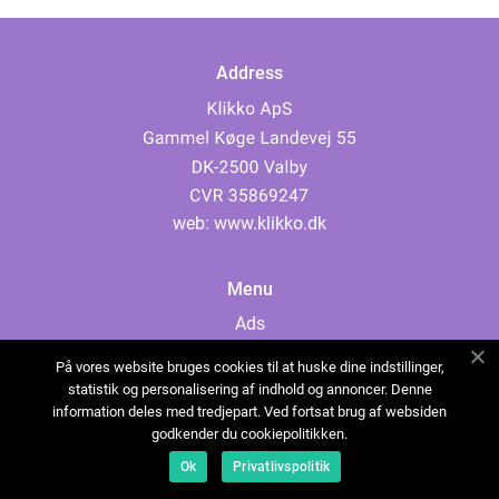
Address
web:
www.klikko.dk
Menu
Ads
About Us
På vores website bruges cookies til at huske dine indstillinger,
Cookies
statistik og personalisering af indhold og annoncer. Denne
information deles med tredjepart. Ved fortsat brug af websiden
Contact
godkender du cookiepolitikken.
Sitemap
Ok
Privatlivspolitik