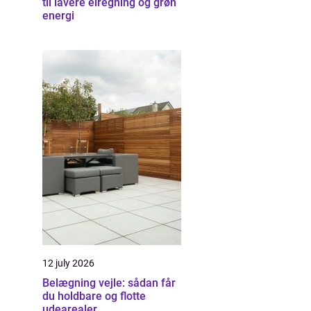
til lavere elregning og grøn
energi
12 july 2026
Belægning vejle: sådan får
du holdbare og flotte
udearealer