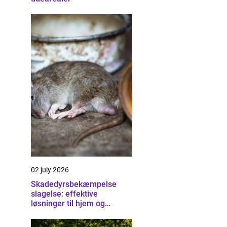
02 july 2026
Skadedyrsbekæmpelse
slagelse: effektive
løsninger til hjem og
erhverv