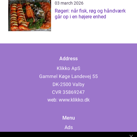
03 march 2026
Røgeri: når fisk, røg og håndværk
går op i en højere enhed
Address
web:
www.klikko.dk
Menu
Ads
About Us