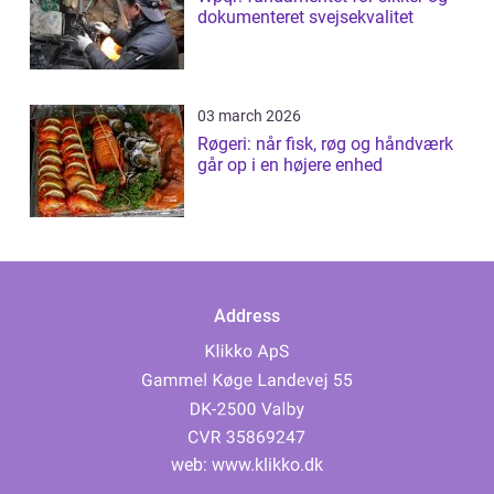
dokumenteret svejsekvalitet
03 march 2026
Røgeri: når fisk, røg og håndværk
går op i en højere enhed
Address
web:
www.klikko.dk