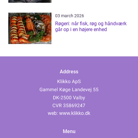
03 march 2026
Røgeri: når fisk, røg og håndværk
går op i en højere enhed
Address
web:
www.klikko.dk
Menu