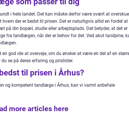
æge som passer til dig
rundt i hele landet. Det kan måske derfor være svært at overskue
vem der er bedst til prisen. Det er naturligvis altid en fordel at
t på din bopæl, studie eller arbejdsplads. Det betyder, at det er
age fra tandlægen, når der er behov for det. Ved akut tandpine, k
andlægen.
 en god ide at overveje, om du ønsker at være en del af en størr
 du se på deres erfaring og prislister.
edst til prisen i Århus?
faren og kompetent tandlæge i Århus, kan vi varmt anbefale
ad more articles here