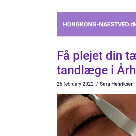
HONGKONG-NAESTVED.
d
Få plejet din 
tandlæge i År
26 february 2022
Sara Henriksen