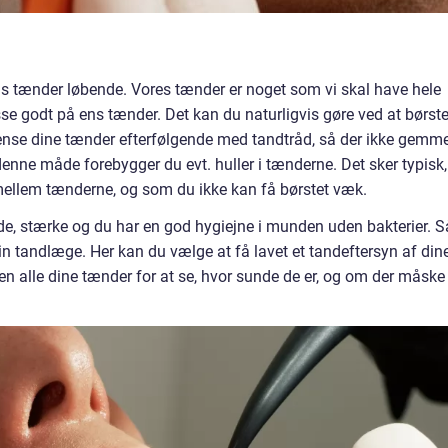
 ens tænder løbende. Vores tænder er noget som vi skal have hele
passe godt på ens tænder. Det kan du naturligvis gøre ved at børst
ense dine tænder efterfølgende med tandtråd, så der ikke gemm
nne måde forebygger du evt. huller i tænderne. Det sker typisk,
 mellem tænderne, og som du ikke kan få børstet væk.
nde, stærke og du har en god hygiejne i munden uden bakterier. S
in tandlæge. Her kan du vælge at få lavet et tandeftersyn af din
alle dine tænder for at se, hvor sunde de er, og om der måske