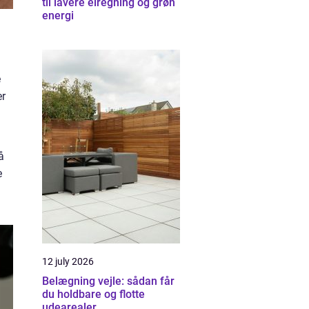
til lavere elregning og grøn
energi
e
er
å
e
12 july 2026
Belægning vejle: sådan får
du holdbare og flotte
udearealer