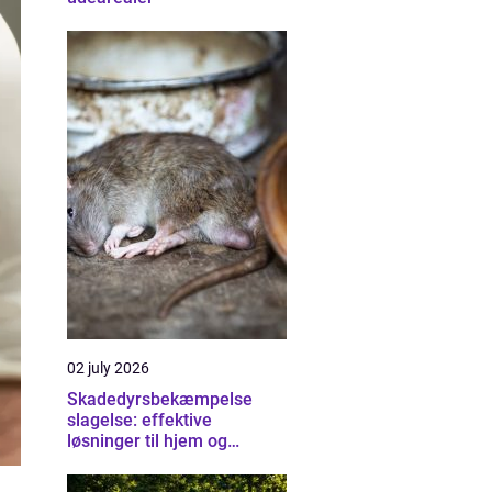
02 july 2026
Skadedyrsbekæmpelse
slagelse: effektive
løsninger til hjem og
erhverv