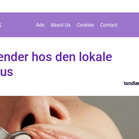
k
Ads
About Us
Cookies
Contact
tænder hos den lokale
hus
tandl