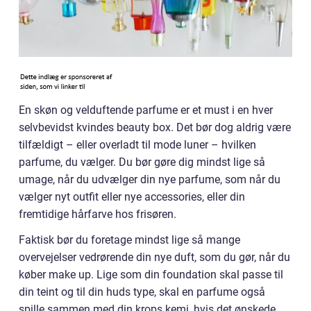
En skøn og velduftende parfume er et must i en hver
selvbevidst kvindes beauty box. Det bør dog aldrig være
tilfældigt – eller overladt til mode luner – hvilken
parfume, du vælger. Du bør gøre dig mindst lige så
umage, når du udvælger din nye parfume, som når du
vælger nyt outfit eller nye accessories, eller din
fremtidige hårfarve hos frisøren.
Faktisk bør du foretage mindst lige så mange
overvejelser vedrørende din nye duft, som du gør, når du
køber make up. Lige som din foundation skal passe til
din teint og til din huds type, skal en parfume også
spille sammen med din krops kemi, hvis det ønskede