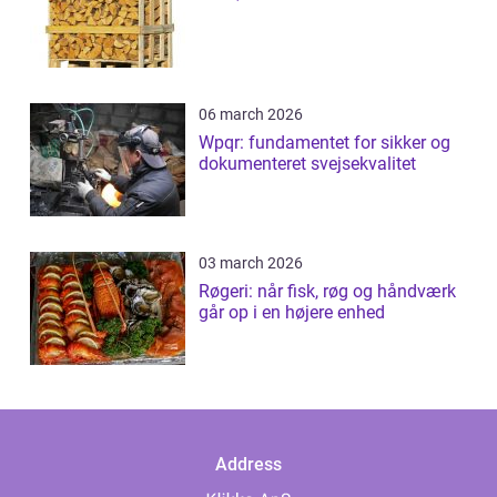
06 march 2026
Wpqr: fundamentet for sikker og
dokumenteret svejsekvalitet
03 march 2026
Røgeri: når fisk, røg og håndværk
går op i en højere enhed
Address