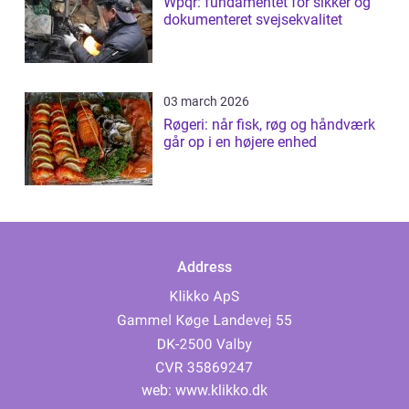
Wpqr: fundamentet for sikker og
dokumenteret svejsekvalitet
03 march 2026
Røgeri: når fisk, røg og håndværk
går op i en højere enhed
Address
web:
www.klikko.dk