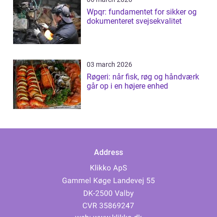
Wpqr: fundamentet for sikker og
dokumenteret svejsekvalitet
03 march 2026
Røgeri: når fisk, røg og håndværk
går op i en højere enhed
Address