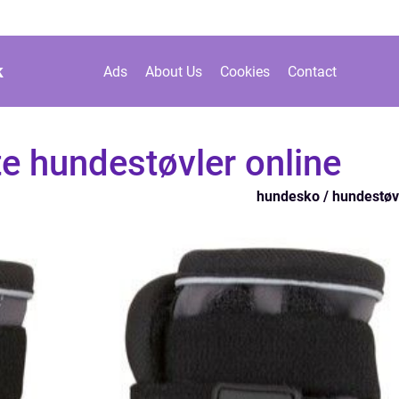
k
Ads
About Us
Cookies
Contact
e hundestøvler online
hundesko / hundestøv