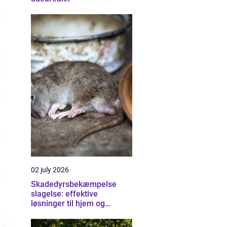
02 july 2026
Skadedyrsbekæmpelse
slagelse: effektive
løsninger til hjem og
erhverv