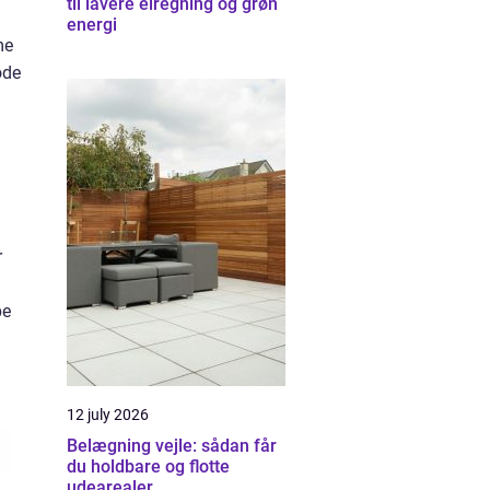
til lavere elregning og grøn
energi
me
ode
r
pe
12 july 2026
Belægning vejle: sådan får
du holdbare og flotte
udearealer