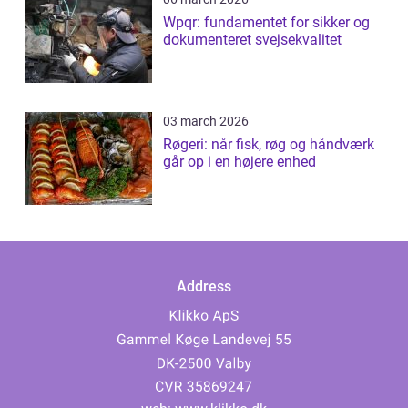
Wpqr: fundamentet for sikker og
dokumenteret svejsekvalitet
03 march 2026
Røgeri: når fisk, røg og håndværk
går op i en højere enhed
Address