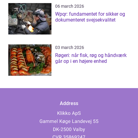
06 march 2026
Wpqr: fundamentet for sikker og
dokumenteret svejsekvalitet
03 march 2026
Røgeri: når fisk, røg og håndværk
går op i en højere enhed
Address