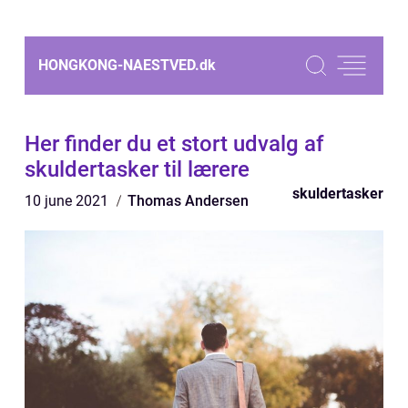
HONGKONG-NAESTVED.
dk
Her finder du et stort udvalg af
skuldertasker til lærere
skuldertasker
10 june 2021
Thomas Andersen