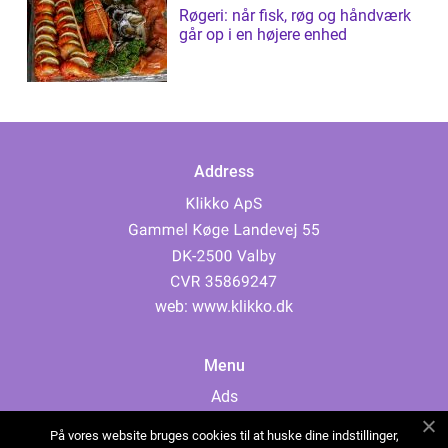
Røgeri: når fisk, røg og håndværk
går op i en højere enhed
Address
web:
www.klikko.dk
Menu
Ads
About Us
På vores website bruges cookies til at huske dine indstillinger,