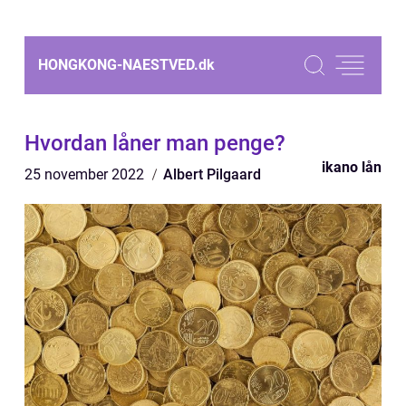
HONGKONG-NAESTVED.
dk
Hvordan låner man penge?
ikano lån
25 november 2022
Albert Pilgaard