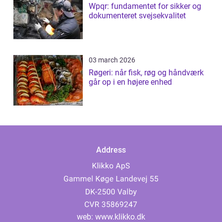
Wpqr: fundamentet for sikker og
dokumenteret svejsekvalitet
03 march 2026
Røgeri: når fisk, røg og håndværk
går op i en højere enhed
Address
web:
www.klikko.dk