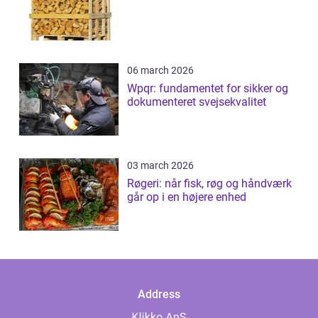
06 march 2026
Wpqr: fundamentet for sikker og
dokumenteret svejsekvalitet
03 march 2026
Røgeri: når fisk, røg og håndværk
går op i en højere enhed
Address