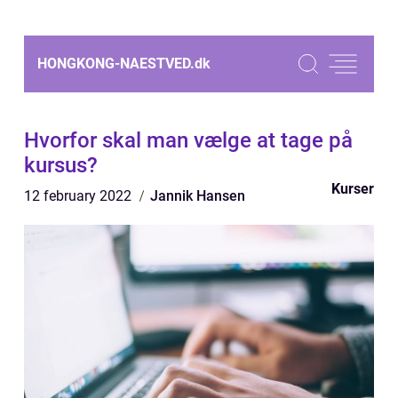
HONGKONG-NAESTVED.
dk
Hvorfor skal man vælge at tage på
kursus?
Kurser
12 february 2022
Jannik Hansen