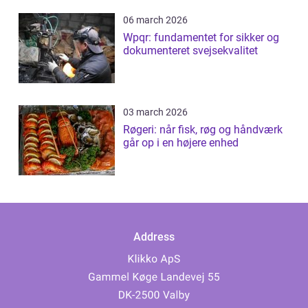
06 march 2026
Wpqr: fundamentet for sikker og
dokumenteret svejsekvalitet
03 march 2026
Røgeri: når fisk, røg og håndværk
går op i en højere enhed
Address