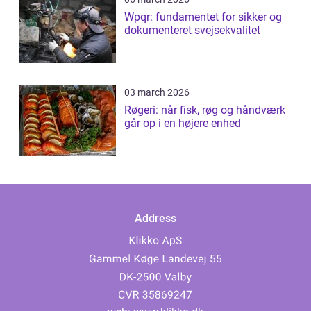
Wpqr: fundamentet for sikker og
dokumenteret svejsekvalitet
03 march 2026
Røgeri: når fisk, røg og håndværk
går op i en højere enhed
Address