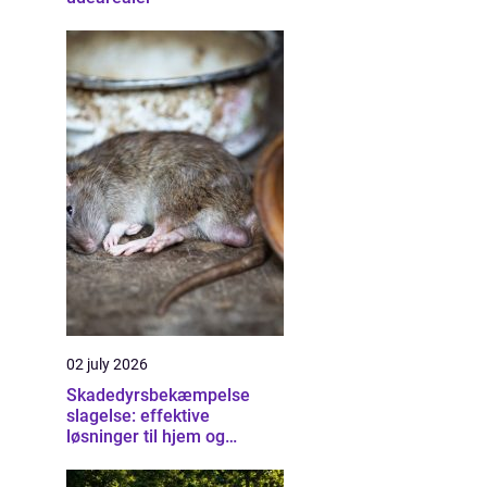
02 july 2026
Skadedyrsbekæmpelse
slagelse: effektive
løsninger til hjem og
erhverv