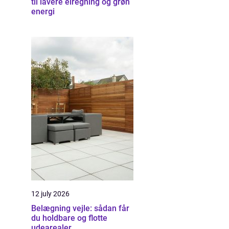
til lavere elregning og grøn
energi
12 july 2026
Belægning vejle: sådan får
du holdbare og flotte
udearealer