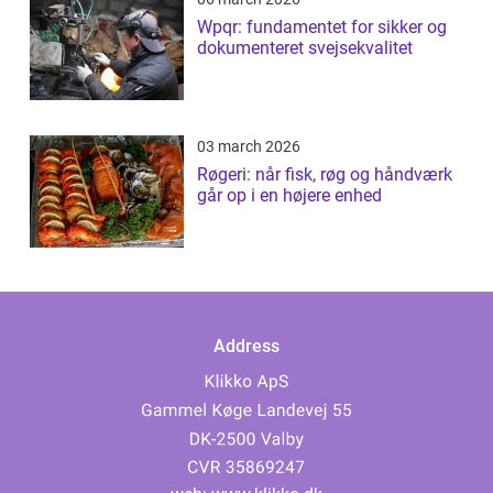
Wpqr: fundamentet for sikker og
dokumenteret svejsekvalitet
03 march 2026
Røgeri: når fisk, røg og håndværk
går op i en højere enhed
Address