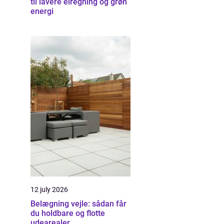
til lavere elregning og grøn
energi
12 july 2026
Belægning vejle: sådan får
du holdbare og flotte
udearealer