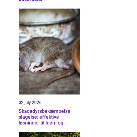
02 july 2026
Skadedyrsbekæmpelse
slagelse: effektive
løsninger til hjem og
erhverv