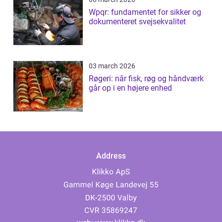
Wpqr: fundamentet for sikker og
dokumenteret svejsekvalitet
03 march 2026
Røgeri: når fisk, røg og håndværk
går op i en højere enhed
Address