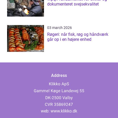
dokumenteret svejsekvalitet
03 march 2026
Røgeri: når fisk, røg og håndværk
går op i en højere enhed
Address
web:
www.klikko.dk