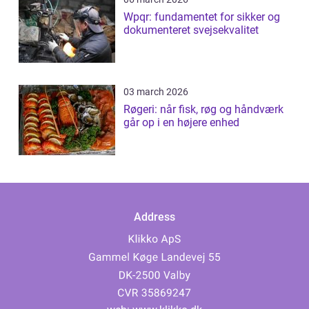
Wpqr: fundamentet for sikker og
dokumenteret svejsekvalitet
03 march 2026
Røgeri: når fisk, røg og håndværk
går op i en højere enhed
Address