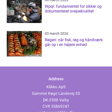
06 march 2026
Wpqr: fundamentet for sikker og
dokumenteret svejsekvalitet
03 march 2026
Røgeri: når fisk, røg og håndværk
går op i en højere enhed
Address