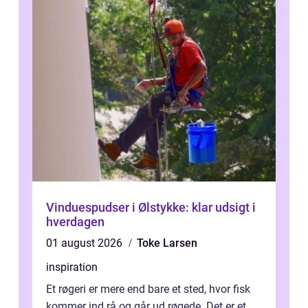
Vinduespudser i Ølstykke: klar udsigt i
hverdagen
01 august 2026
Toke Larsen
inspiration
Et røgeri er mere end bare et sted, hvor fisk
kommer ind rå og går ud røgede. Det er et