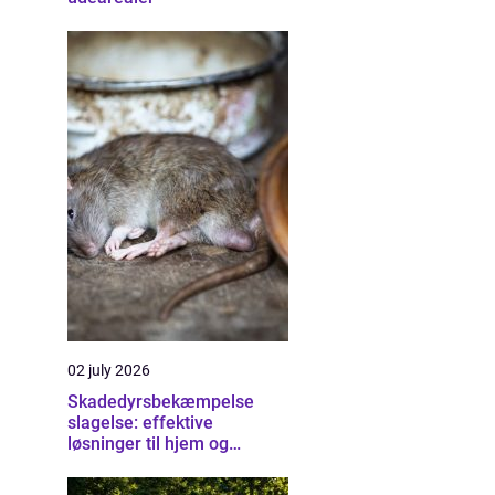
02 july 2026
Skadedyrsbekæmpelse
slagelse: effektive
løsninger til hjem og
erhverv