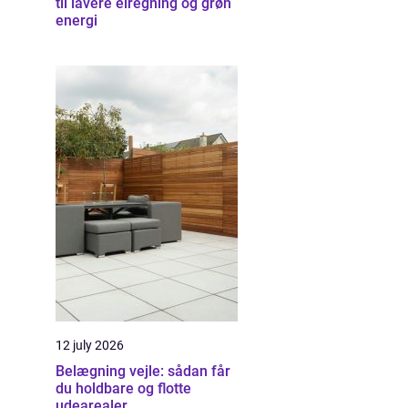
til lavere elregning og grøn
energi
12 july 2026
Belægning vejle: sådan får
du holdbare og flotte
udearealer