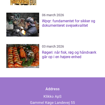
06 march 2026
Wpqr: fundamentet for sikker og
dokumenteret svejsekvalitet
03 march 2026
Røgeri: når fisk, røg og håndværk
går op i en højere enhed
Address