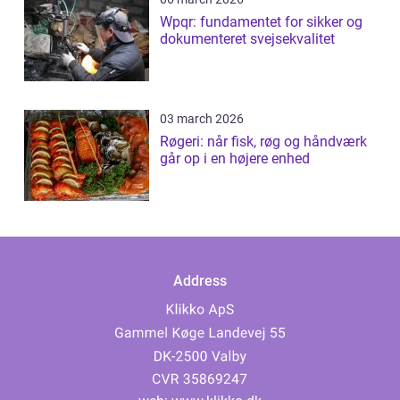
Wpqr: fundamentet for sikker og
dokumenteret svejsekvalitet
03 march 2026
Røgeri: når fisk, røg og håndværk
går op i en højere enhed
Address