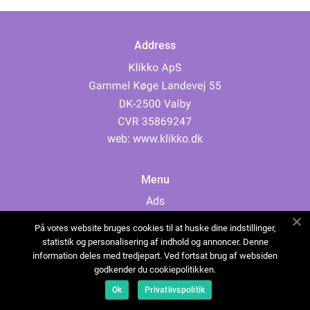
Address
web:
www.klikko.dk
Menu
Ads
About Us
På vores website bruges cookies til at huske dine indstillinger,
Cookies
statistik og personalisering af indhold og annoncer. Denne
information deles med tredjepart. Ved fortsat brug af websiden
Contact
godkender du cookiepolitikken.
Sitemap
Ok
Privatlivspolitik