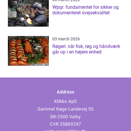
Wpqr: fundamentet for sikker og
dokumenteret svejsekvalitet
03 march 2026
Røgeri: når fisk, røg og håndværk
går op i en højere enhed
Address