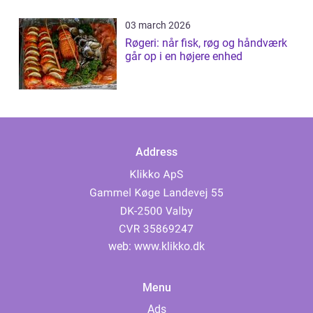
03 march 2026
Røgeri: når fisk, røg og håndværk
går op i en højere enhed
Address
web:
www.klikko.dk
Menu
Ads