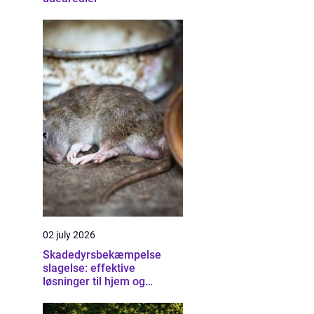
02 july 2026
Skadedyrsbekæmpelse
slagelse: effektive
løsninger til hjem og
erhverv