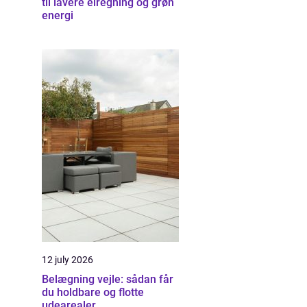
til lavere elregning og grøn
energi
12 july 2026
Belægning vejle: sådan får
du holdbare og flotte
udearealer