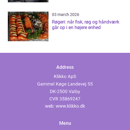
03 march 2026
Røgeri: når fisk, røg og håndværk
går op i en højere enhed
Address
web:
www.klikko.dk
Menu