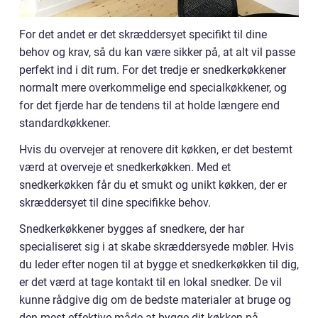
For det andet er det skræddersyet specifikt til dine
behov og krav, så du kan være sikker på, at alt vil passe
perfekt ind i dit rum. For det tredje er snedkerkøkkener
normalt mere overkommelige end specialkøkkener, og
for det fjerde har de tendens til at holde længere end
standardkøkkener.
Hvis du overvejer at renovere dit køkken, er det bestemt
værd at overveje et snedkerkøkken. Med et
snedkerkøkken får du et smukt og unikt køkken, der er
skræddersyet til dine specifikke behov.
Snedkerkøkkener bygges af snedkere, der har
specialiseret sig i at skabe skræddersyede møbler. Hvis
du leder efter nogen til at bygge et snedkerkøkken til dig,
er det værd at tage kontakt til en lokal snedker. De vil
kunne rådgive dig om de bedste materialer at bruge og
den mest effektive måde at bygge dit køkken på.