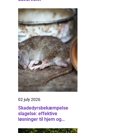
02 july 2026
Skadedyrsbekæmpelse
slagelse: effektive
løsninger til hjem og
erhverv