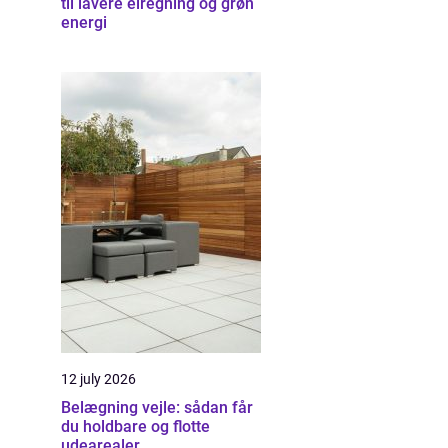
til lavere elregning og grøn
energi
12 july 2026
Belægning vejle: sådan får
du holdbare og flotte
udearealer