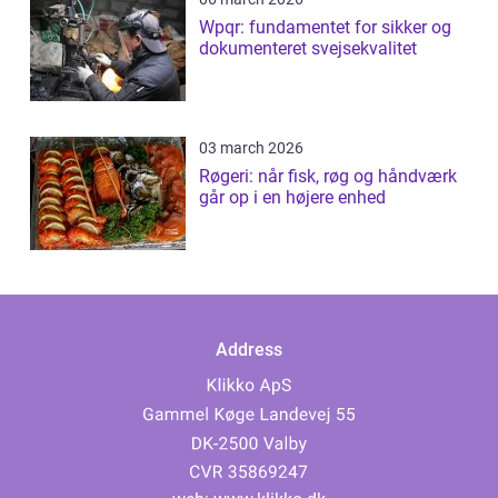
Wpqr: fundamentet for sikker og
dokumenteret svejsekvalitet
03 march 2026
Røgeri: når fisk, røg og håndværk
går op i en højere enhed
Address