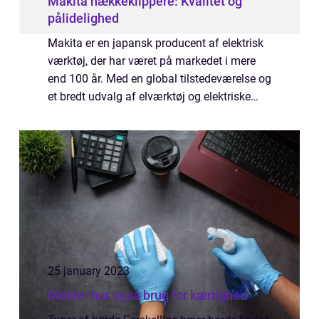
Makita hækkeklippere: Kvalitet og
pålidelighed
Makita er en japansk producent af elektrisk
værktøj, der har været på markedet i mere
end 100 år. Med en global tilstedeværelse og
et bredt udvalg af elværktøj og elektriske
haveredskaber, er Makita kendt for kvalitet
og pålidelighed. Her er nogle af...
25 january 2023
Møbler har også brug for kærlighed