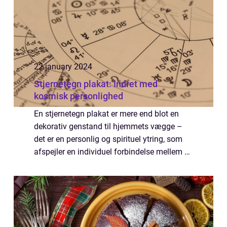
22 january 2024
Stjernetegn plakat: Indret med
kosmisk personlighed
En stjernetegn plakat er mere end blot en
dekorativ genstand til hjemmets vægge –
det er en personlig og spirituel ytring, som
afspejler en individuel forbindelse mellem os
selv og universets mystiske kræfter. Hvert
stjernetegn repræsenterer fo...