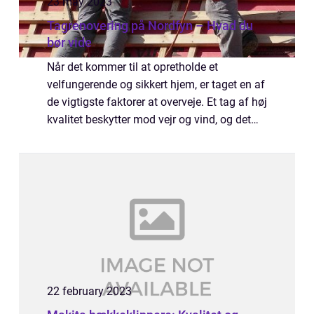
23 may 2023
Tagrenovering på Nordfyn – Hvad du
bør vide
Når det kommer til at opretholde et
velfungerende og sikkert hjem, er taget en af
de vigtigste faktorer at overveje. Et tag af høj
kvalitet beskytter mod vejr og vind, og det
spiller en afgørende rolle i at opretholde et
sundt og ...
22 february 2023