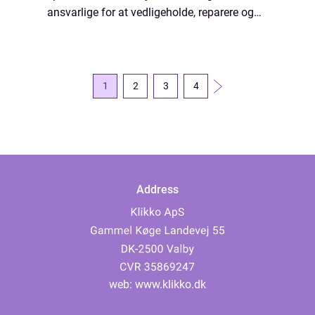
ansvarlige for at vedligeholde, reparere og
installere komplekse systemer for at sikre, at
vores spildevand bortskaffes sikk...
1
2
3
4
Address
web:
www.klikko.dk