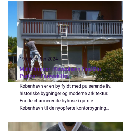
boligkomplekser og store erhvervsområder,
kan behove...
19 december 2024
Malerfirmaer i København Find Din
Partner i Farveskiftet
København er en by fyldt med pulserende liv,
historiske bygninger og moderne arkitektur.
Fra de charmerende byhuse i gamle
København til de nyopførte kontorbygninger
i Ørestad, kræver hvert hjørne af
hovedstaden sin unikke prægning også når
det komme...