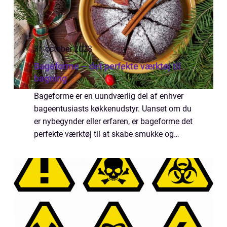
31 october 2023
Bageforme – det perfekte værktøj til
bagning
Bageforme er en uundværlig del af enhver
bageentusiasts køkkenudstyr. Uanset om du
er nybegynder eller erfaren, er bageforme det
perfekte værktøj til at skabe smukke og
velsmagende kager, brød, tærter og meget
mere. I denne artikel vil vi derfor udfo...