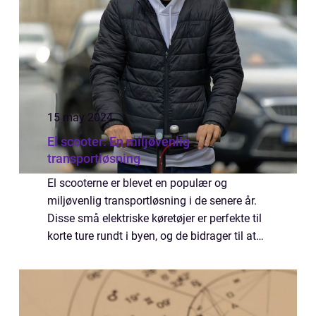
15 may 2024
El scooter: En miljøvenlig
transportløsning
El scooterne er blevet en populær og
miljøvenlig transportløsning i de senere år.
Disse små elektriske køretøjer er perfekte til
korte ture rundt i byen, og de bidrager til at
reducere luftforurening og trafikproblemer.
Med en el scooter kan du nemt ...