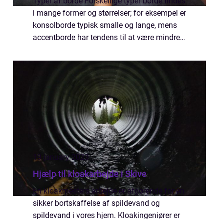
Typer af borde Forskellige typer borde findes
i mange former og størrelser; for eksempel er
konsolborde typisk smalle og lange, mens
accentborde har tendens til at være mindre
runde eller firkantede stykker, der fungerer
godt som sideborde. Størrelse...
19 january 2023
Hjælp til kloakarbejde i Skive
En kloakmesters arbejde er afgørende for en
sikker bortskaffelse af spildevand og
spildevand i vores hjem. Kloakingeniører er